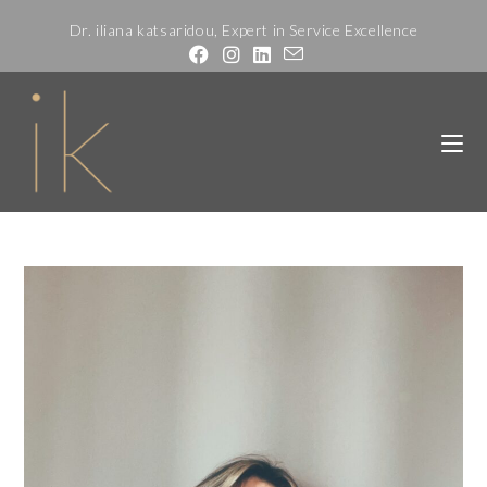
Dr. iliana katsaridou, Expert in Service Excellence